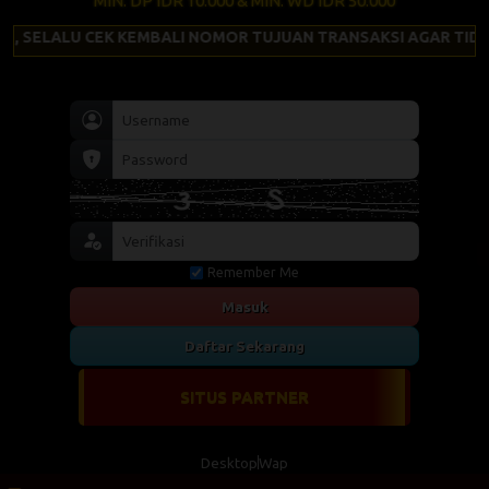
ALU CEK KEMBALI NOMOR TUJUAN TRANSAKSI AGAR TIDAK TERJ
Remember Me
Masuk
Daftar Sekarang
SITUS PARTNER
Desktop
Wap