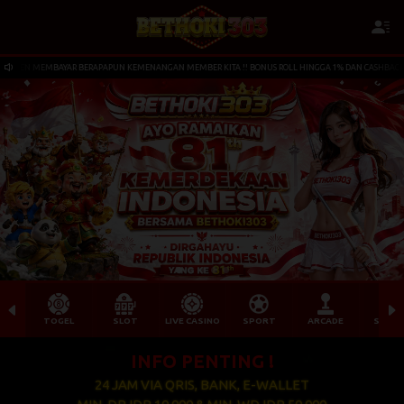
sf**wy Berhasil Withdraw Rp 9.768.000,00
R BERAPAPUN KEMENANGAN MEMBER KITA !! BONUS ROLL HINGGA 1% DAN CASHBACK HINGGA 10% | MIN 
TOGEL
SLOT
LIVE CASINO
SPORT
ARCADE
SABU
INFO PENTING !
24 JAM VIA QRIS, BANK, E-WALLET
MIN. DP IDR 10.000 & MIN. WD IDR 50.000