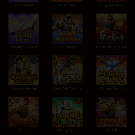
Royal Gems Match
Win Win Neko
Prosperity Snake
Zeus Mighty Wealth
Blue Phantom
Legend of Guan Gong
Cleopatra Fortune
Aztec Gold Treasure
Mahjong Phoenix
Roma
Mahjong Dragon
Roma II