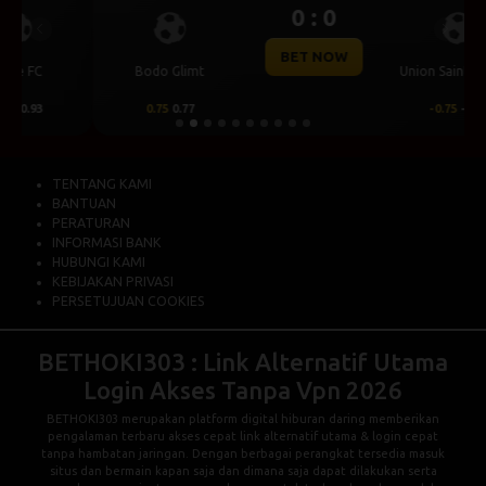
0 : 0
Previous
Next
BET NOW
Bodo Glimt
Union Saint-Gilloise
0.75
0.77
-0.75
-0.95
TENTANG KAMI
BANTUAN
PERATURAN
INFORMASI BANK
HUBUNGI KAMI
KEBIJAKAN PRIVASI
PERSETUJUAN COOKIES
BETHOKI303 : Link Alternatif Utama
Login Akses Tanpa Vpn 2026
BETHOKI303 merupakan platform digital hiburan daring memberikan
pengalaman terbaru akses cepat link alternatif utama & login cepat
tanpa hambatan jaringan. Dengan berbagai perangkat tersedia masuk
situs dan bermain kapan saja dan dimana saja dapat dilakukan serta
merasakan sensasi ratusan game keseruan tak terbendung hanya dalam