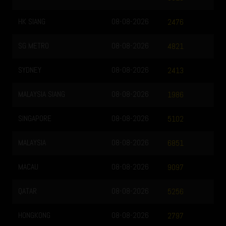
TOTOMACAU 1300
08-08-2026
0342
TOTOMACAU 1600
08-08-2026
2957
TOTOMACAU 1900
08-08-2026
9031
TOTOMACAU 2200
08-08-2026
6525
TOTOMACAU 2300
08-08-2026
1109
PARIS 1
09-08-2026
0824
PARIS 2
08-08-2026
6810
PARIS 3
08-08-2026
0634
PARIS 4
08-08-2026
5365