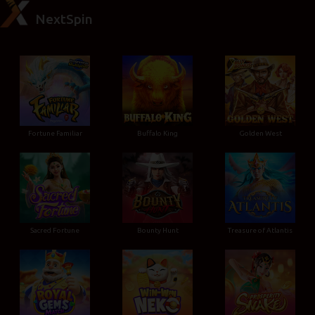
NextSpin
Fortune Familiar
Buffalo King
Golden West
Sacred Fortune
Bounty Hunt
Treasure of Atlantis