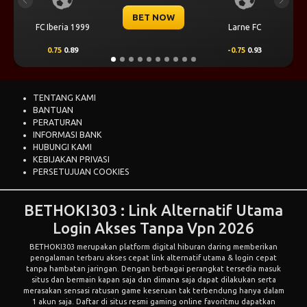
Previous
Next
BET NOW
Larne FC
Sevilla
R
-0.75
0.93
0.25
0.95
TENTANG KAMI
BANTUAN
PERATURAN
INFORMASI BANK
HUBUNGI KAMI
KEBIJAKAN PRIVASI
PERSETUJUAN COOKIES
BETHOKI303 : Link Alternatif Utama
Login Akses Tanpa Vpn 2026
BETHOKI303 merupakan platform digital hiburan daring memberikan
pengalaman terbaru akses cepat link alternatif utama & login cepat
tanpa hambatan jaringan. Dengan berbagai perangkat tersedia masuk
situs dan bermain kapan saja dan dimana saja dapat dilakukan serta
merasakan sensasi ratusan game keseruan tak terbendung hanya dalam
1 akun saja. Daftar di situs resmi gaming online favoritmu dapatkan