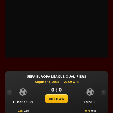
UE QUALIFIERS
UEFA CHAMPIONS LEAGUE Q
— 22:59 WIB
August 11, 2026 — 22:5
0
0 : 0
Previous
Next
OW
BET NOW
Larne FC
Bodo Glimt
-0.75
0.93
0.75
0.77