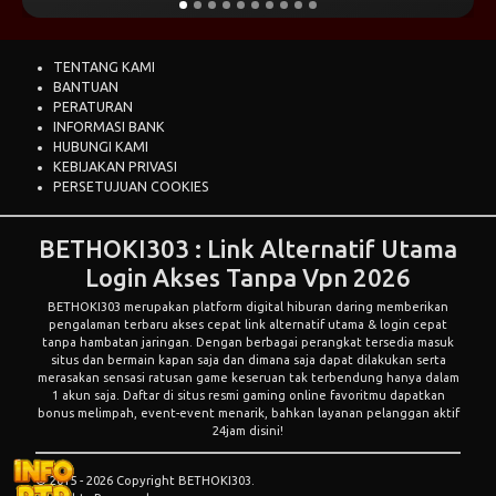
TENTANG KAMI
BANTUAN
PERATURAN
INFORMASI BANK
HUBUNGI KAMI
KEBIJAKAN PRIVASI
PERSETUJUAN COOKIES
BETHOKI303 : Link Alternatif Utama
Login Akses Tanpa Vpn 2026
BETHOKI303 merupakan platform digital hiburan daring memberikan
pengalaman terbaru akses cepat link alternatif utama & login cepat
tanpa hambatan jaringan. Dengan berbagai perangkat tersedia masuk
situs dan bermain kapan saja dan dimana saja dapat dilakukan serta
merasakan sensasi ratusan game keseruan tak terbendung hanya dalam
1 akun saja. Daftar di situs resmi gaming online favoritmu dapatkan
bonus melimpah, event-event menarik, bahkan layanan pelanggan aktif
24jam disini!
© 2015 - 2026 Copyright BETHOKI303.