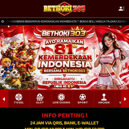
N MEMBAYAR BERAPAPUN KEMENANGAN MEMBER KITA !! BONUS ROLL HINGGA 1% DAN CASHBACK HINGGA 1
TOGEL
SLOT
LIVE CASINO
SPORT
ARCADE
SABU
INFO PENTING !
24 JAM VIA QRIS, BANK, E-WALLET