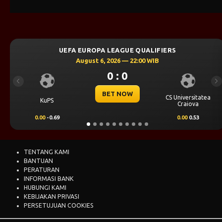
FA EUROPA LEAGUE QUALIFIERS
UEF
August 6, 2026 — 22:00 WIB
0 : 0
Previous
Ne
BET NOW
CS Universitatea
Maccabi Tel Aviv (n
Craiova
0.00
0.53
0.25
0.72
TENTANG KAMI
BANTUAN
PERATURAN
INFORMASI BANK
HUBUNGI KAMI
KEBIJAKAN PRIVASI
PERSETUJUAN COOKIES