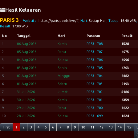
Hasil Keluaran
PARIS 3
Website:
https://paris-pools.live/#
, Hari:
Setiap Hari
, Tutup:
16:40 WIB
,
Result:
17:00 WIB
No
Tanggal
Hari
Pasaran
Result
1
06 Aug 2026
Kamis
PRS3 - 708
1528
2
05 Aug 2026
Rabu
PRS3 - 707
4975
3
04 Aug 2026
Selasa
PRS3 - 706
6996
4
03 Aug 2026
Senin
PRS3 - 705
4703
5
02 Aug 2026
Minggu
PRS3 - 704
8182
6
01 Aug 2026
Sabtu
PRS3 - 703
2193
7
31 Jul 2026
Jumat
PRS3 - 702
5186
8
30 Jul 2026
Kamis
PRS3 - 701
6359
9
29 Jul 2026
Rabu
PRS3 - 700
7622
10
28 Jul 2026
Selasa
PRS3 - 699
1824
First
1
2
3
4
5
6
7
8
9
10
11
12
13
14
15
(
)