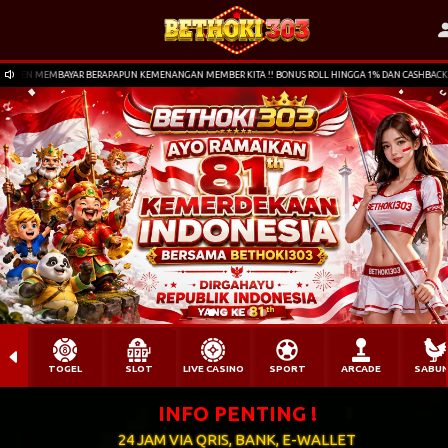
EN MEMBAYAR BERAPAPUN KEMENANGAN MEMBER KITA !! BONUS ROLL HINGGA 1% DAN CASHBACK HINGGA 
TOGEL
SLOT
LIVE CASINO
SPORT
ARCADE
SABU
INFO PENTING !
24 JAM VIA QRIS, BANK, E-WALLET